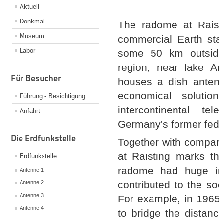
Aktuell
Denkmal
The radome at Raist
Museum
commercial Earth sta
Labor
some 50 km outside
region, near lake A
Für Besucher
houses a dish anten
economical solut
Führung - Besichtigung
intercontinental t
Anfahrt
Germany's former fede
Die Erdfunkstelle
Together with compar
at Raisting marks t
Erdfunkstelle
radome had huge im
Antenne 1
contributed to the so
Antenne 2
Antenne 3
For example, in 1965
Antenne 4
to bridge the dista