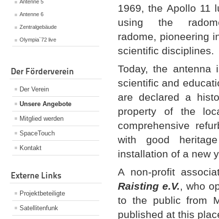
Antenne 5
1969, the Apollo 11 
Antenne 6
using the radom
Zentralgebäude
radome, pioneering i
Olympia`72 live
scientific disciplines.
Today, the antenna i
Der Förderverein
scientific and educat
Der Verein
are declared a hist
Unsere Angebote
property of the loc
Mitglied werden
comprehensive refur
SpaceTouch
with good heritage
Kontakt
installation of a new 
A non-profit associa
Externe Links
Raisting e.V.
, who op
Projektbeteiligte
to the public from M
Satellitenfunk
published at this plac