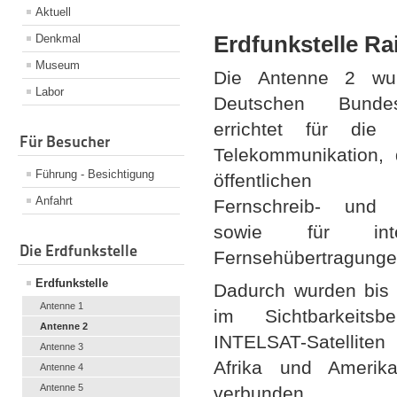
Aktuell
Erdfunkstelle Ra
Denkmal
Museum
Die Antenne 2 wu
Labor
Deutschen Bunde
errichtet für die i
Für Besucher
Telekom­munikation, 
Führung - Besichtigung
öffentlichen Fe
Anfahrt
Fernschreib- und D
sowie für interk
Die Erdfunkstelle
Fernsehübertragunge
Erdfunkstelle
Dadurch wurden bis
Antenne 1
im Sichtbarkeits­b
Antenne 2
INTELSAT-Satellite
Antenne 3
Afrika und Amerika
Antenne 4
Antenne 5
verbunden.