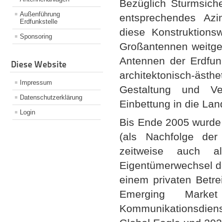
Bezüglich Sturmsich
Außenführung
entsprechendes Azim
Erdfunkstelle
diese Konstruktionsw
Sponsoring
Großantennen weitgeh
Antennen der Erdfunk
Diese Website
architektonisch-äst
Impressum
Gestaltung und Ve
Datenschutzerklärung
Einbettung in die Lan
Login
Bis Ende 2005 wurde
(als Nachfolge der
zeitweise auch a
Eigentümerwechsel de
einem privaten Betre
Emerging Marke
Kommunikationsdien