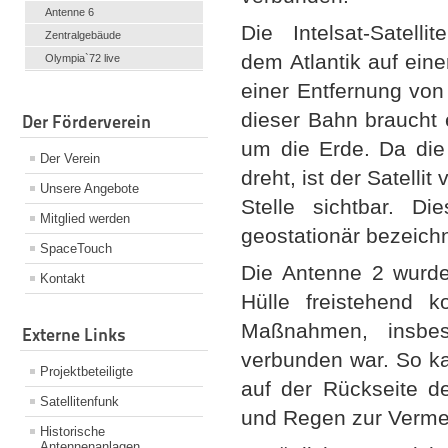
Antenne 6
Die Intelsat-Satelli
Zentralgebäude
dem Atlantik auf ein
Olympia`72 live
einer Entfernung von
dieser Bahn braucht 
Der Förderverein
um die Erde. Da die
Der Verein
dreht, ist der Satell
Unsere Angebote
Stelle sichtbar. D
Mitglied werden
geostationär bezeichn
SpaceTouch
Die Antenne 2 wurd
Kontakt
Hülle freistehend k
Maßnahmen, insbe
Externe Links
verbunden war. So ka
Projektbeteiligte
auf der Rückseite d
Satellitenfunk
und Regen zur Vermei
Historische
Antennenanlagen